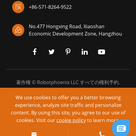

+86-571-8264-9522
No.477 Hongxing Road, Xiaoshan

Economic Development Zone, Hangzhou
著作権 ©
Robotphoenix LLC
すべての権利予約.
サイトマップ
|
プライバシーポリシー
We use cookies to offer you a better browsing
experience, analyze site traffic and personalize
Powered by: yinqingli.com
content. By using this site, you agree to our use of
cookies. Visit our
cookie policy
to learn more.
Reject
Accept

