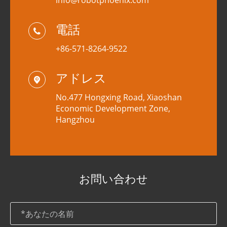
info@robotphoenix.com
電話

+86-571-8264-9522
アドレス

No.477 Hongxing Road, Xiaoshan
Economic Development Zone,
Hangzhou
お問い合わせ