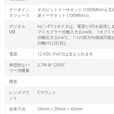
データイン
ギガビットイーサネット (1000Mbit/s) 互
タフェース
速イーサネット (100Mbit/s)
デジタル
6ピンP7コネクタは、電源とI/Oを提供しま
I/O
プトカプラー分離入力 (Line0) 、1オプ
分離出力 (Line1) 、1つの双方向構成可
分離I/O (2行目)。
電源
12 VDC: PoE力は支えられます
典型的なパ
2.7W @ 12VDC
ワー消費量
構造
レンズマウ
Cマウント
ント
全体寸法
29mm × 29mm × 42mm