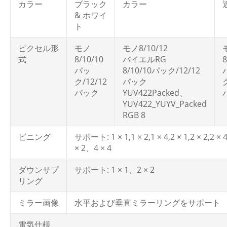
カラー
ブラック
カラー
& ホワイ
ト
ピクセル形
モノ
モノ8/10/12
式
8/10/10
バイエルRG
8
パッ
8/10/10パック/12/12
ク/12/12
パック
パック
YUV422Packed、
YUV422_YUYV_Packed
RGB 8
ビニング
サポート: 1 × 1,1 × 2,1 × 4,2 × 1,2 × 2,2 × 4
× 2、4 × 4
ダウンサプ
サポート: 1 × 1、2 × 2
リング
ミラー画像
水平および垂直ミラーリングをサポート
電気仕様