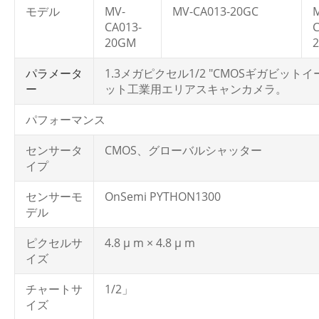
モデル
MV-
MV-CA013-20GC
CA013-
C
20GM
パラメータ
1.3メガピクセル1/2 "CMOSギガビット
ー
ット工業用エリアスキャンカメラ。
パフォーマンス
センサータ
CMOS、グローバルシャッター
イプ
センサーモ
OnSemi PYTHON1300
デル
ピクセルサ
4.8 µ m × 4.8 µ m
イズ
チャートサ
1/2」
イズ