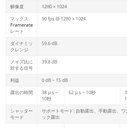
解像度
1280 × 1024
マックス
90 fps @ 1280 × 1024
Framerate
レート
ダイナミッ
59.6 dB
クレンジ
ノイズ比に
39.8 dB
対する信号
利益
0 dB ~ 15 dB
露出の時間
38 μ s ~
62 μ s ~ 10秒
3
10秒
シャッター
サポートモード: 自動露出、手動露出、ワ
モード
ック露出